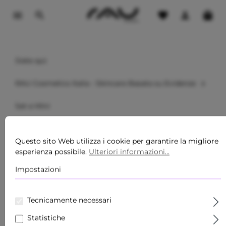
ontenuto principale
Siete qui:
RAU Cosmetics Italia - Skincare Basata su Evidenze
Set e Mini
1 Valutazione
MANUTENZIONE DI BASE
Valutazione media di 5 su 5 stelle
Questo sito Web utilizza i cookie per garantire la migliore
DELLA COUPEROSE
esperienza possibile.
Ulteriori informazioni...
RAU Cosmetics
Impostazioni
Tecnicamente necessari
Statistiche