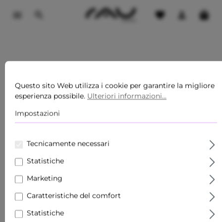
ontenuto principale
Questo sito Web utilizza i cookie per garantire la migliore
esperienza possibile.
Ulteriori informazioni...
Impostazioni
Tecnicamente necessari
Statistiche
La tua lista dei desideri è vuota
Marketing
Tieni d'occhio i prodotti che ti piacciono aggiungendoli
Caratteristiche del comfort
alla tua lista dei desideri.
Statistiche