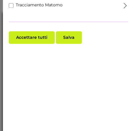
Tracciamento Matomo
Linea telefonica di assistenza
Servizio clienti
Accettare tutti
Salva
Informazioni
Iscrivetevi alla newsletter gratuita per non perdere
nessuna novità o promozione.
Indirizzo e-mail*
Selezionando continua confermi di aver letto le