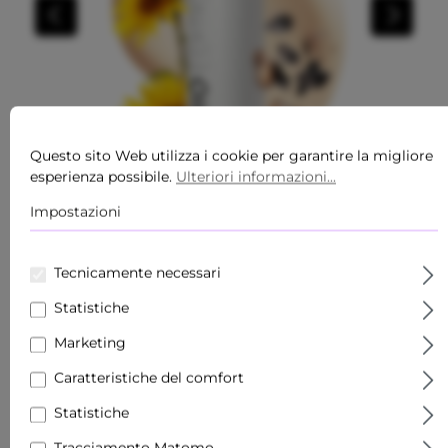
Questo sito Web utilizza i cookie per garantire la migliore
esperienza possibile.
Ulteriori informazioni...
Impostazioni
Tecnicamente necessari
Statistiche
Marketing
RAU Cosmetics
1 Valutazione
PEELING ENZIMATICO AL
Valutazione media di 5 su 5 stelle
Caratteristiche del comfort
GIRASOLE 200 ML PEELING
Statistiche
ENZIMATICO CHIMICO
Tracciamento Matomo