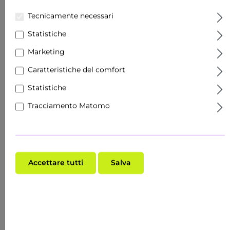
Germania — dalla ricerca alla
Tecnicamente necessari
produzione finale.
Statistiche
Marketing
Caratteristiche del comfort
🔬
Statistiche
Tracciamento Matomo
Formulazione Propria
Sviluppiamo ogni prodotto internamente
— dalla selezione degli ingredienti attivi
Accettare tutti
Salva
alla formula finale. Nessuna produzione
esterna.