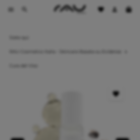
ontenuto principale
Siete qui:
RAU Cosmetics Italia - Skincare Basata su Evidenze
Cura del Viso