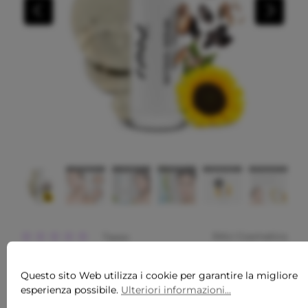
RAU Cosmetics
Tasso
RETINOL SIERO ROLL-ON 10 ML
Valutazione media di 0 su 5 stelle
- SIERO ALLA VITAMINA A PER
Questo sito Web utilizza i cookie per garantire la migliore
esperienza possibile.
Ulteriori informazioni...
PELLI SECCHE E MATURE