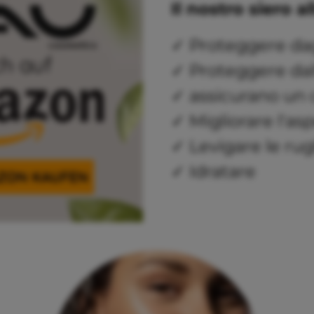
Il nostro siero a
✓ Proteggere dagl
✓ Proteggere dal
✓ assicurano un 
✓ Migliorare l'asp
✓ Levigare le ru
✓ Idratare