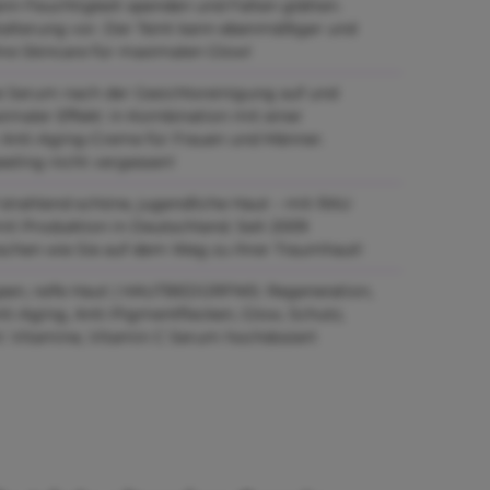
ann Feuchtigkeit spenden und Falten glätten.
alterung vor. Der Teint kann ebenmäßiger und
hre Skincare für maximalen Glow!
e Serum nach der Gesichtsreinigung auf und
ximaler Effekt: in Kombination mit einer
 Anti-Aging-Creme für Frauen und Männer.
eling nicht vergessen!
f strahlend schöne, jugendliche Haut – mit RAU
it Produktion in Deutschland. Seit 2009
schen wie Sie auf dem Weg zu ihrer Traumhaut!
pen, reife Haut | HAUTBEDÜRFNIS: Regeneration,
ti-Aging, Anti-Pigmentflecken, Glow, Schutz,
t: Vitamine, Vitamin C Serum hochdosiert