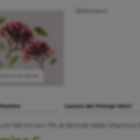
Fenossietanolo
schio d'Irlanda
 Routine
Lessico dei Principi Attivi
rum 100 ml con 11% di derivati della Vitamina 