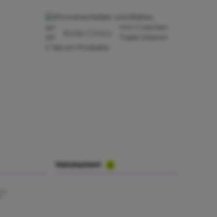
Acido Citrico
Valutazioni
3
C"