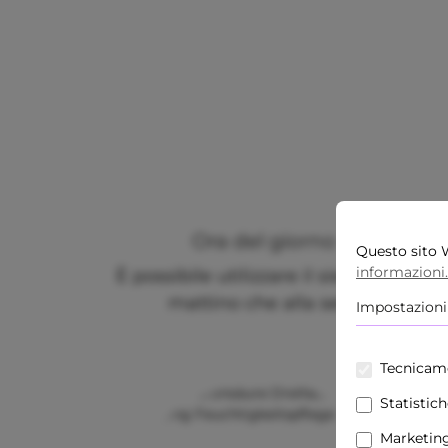
Ora del giorno
Questo sito W
informazioni..
È possibile utilizzare il siero sia al
mattino che alla sera.
Impostazioni
Tecnicam
Statistic
Marketin