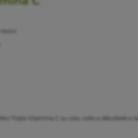
tamina C
 nocivi
e
 RAU Tripla Vitamina C su viso, collo e décolleté e