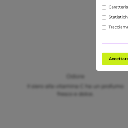
Caratteri
Statistic
Tracciam
Accettare
Odore
Il siero alla vitamina C ha un profumo
fresco e dolce.