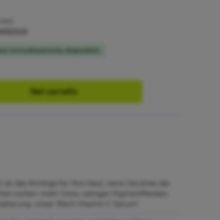
Liter)
pedizione
gna: immediatamente disponibile
Nel carrello
 ist das Richtige für Ihre Haut, wenn Sie eines der
ichen wollen: mehr Glow, weniger Pigmentflecken,
lterung. Unser 3fach Vitamin C Serum!