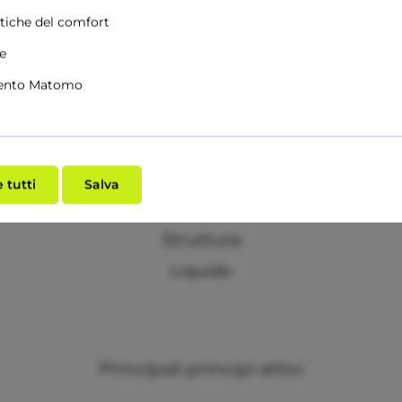
stiche del comfort
he
ento Matomo
 tutti
Salva
Struttura
Liquido
Principali principi attivi