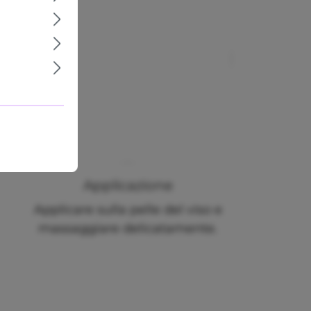
Applicazione
Applicare sulla pelle del viso e
massaggiare delicatamente.