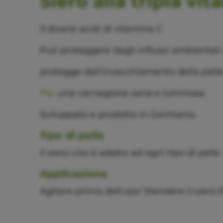
Siero alla tripla vi
3 diversi
acidi di vitamina C
Può proteggere dagli
influssi ambientali
protegge dall'invecchiamento della pell
Per
una
carnagione
sana e luminosa
Sviluppato e prodotto in Germania
Tipo di pelle
Il siero viso è adatto ad ogni tipo di pelle
Applicazione
Agitare prima dell'uso! Stendere il siero