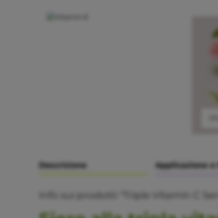
Vitamina C
Mu
Descrizione
Applicazione e
Info sui prodotti "Triple Vitamin C Se