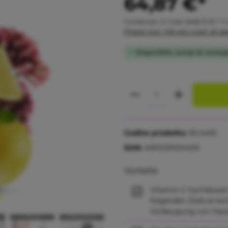
64,87 €*
Contenuto:
0.1 Liter
(648,70 €* / 1 
Prezzi incl. IVA più costi di s
Disponibile, tempi di conse
Codice prodotto:
RC4405
EAN:
4051229004405
Vorteile
Vitamin C hochdosiert
folgenden Ziele erre
Vorbeugung von Hauta