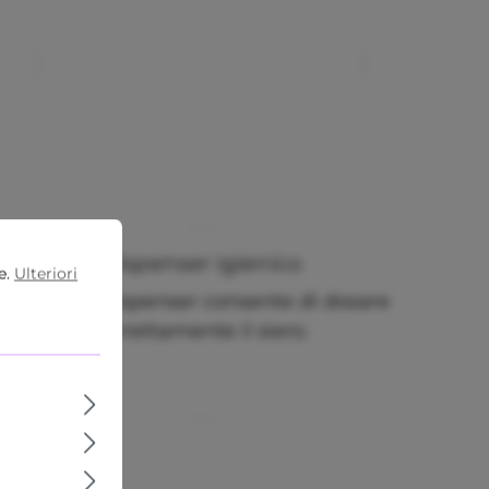
Dispenser igienico
e.
Ulteriori
Il pratico dispenser consente di dosare
correttamente il siero.