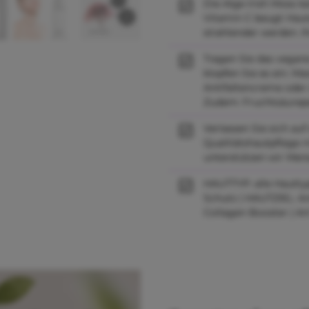
Die Alge Irish Moss k
Vitamin C beugt Haut
strahlender werden. I
Tragen Sie das vegan
klopfen Sie es ein. Ma
Antifaltencreme oder
Zudem: Fruchtsäurepe
Verlassen Sie sich au
Qualitätshautpflege m
unterstützen wir Men
HAUTTYP: alle Hautty
Schutz | HAUTZIEL: An
Collagen Booster | Ar