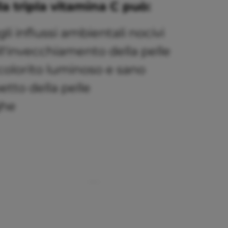
lla tripla vitamina C può:
i influssi ambientali nocivi
l'invecchiamento della pelle
colorito luminoso e sano
etto della pelle
ghe